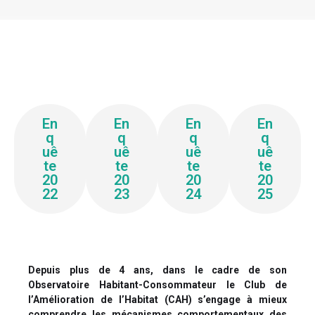
En
En
En
En
q
q
q
q
uê
uê
uê
uê
te
te
te
te
20
20
20
20
22
23
24
25
Depuis plus de 4 ans, dans le cadre de son
Observatoire Habitant-Consommateur le Club de
l’Amélioration de l’Habitat (CAH) s’engage à mieux
comprendre les mécanismes comportementaux des