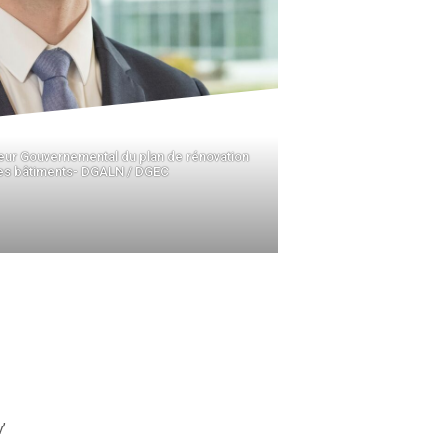
eur Gouvernemental du plan de rénovation
es bâtiments- DGALN / DGEC
’