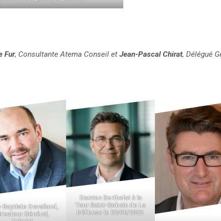
e Fur
, Consultante Atema Conseil et
Jean-Pascal Chirat
, Délégué G
Damien Berthelot à la
Tour Saint-Gobain de La
-Baptiste Devalland,
Défense le 22/06/2022.
irecteur Général,