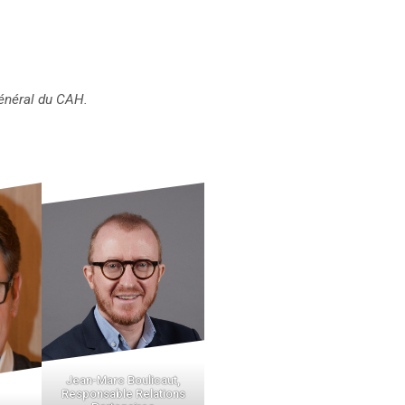
énéral du CAH.
Jean-Marc Boulicaut,
Responsable Relations