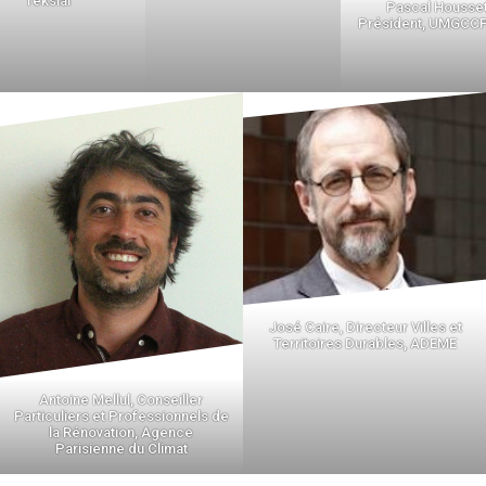
Teksial
Pascal Housset
Président, UMGCC
José Caire, Directeur Villes et
Territoires Durables, ADEME
Antoine Mellul, Conseiller
Particuliers et Professionnels de
la Rénovation, Agence
Parisienne du Climat