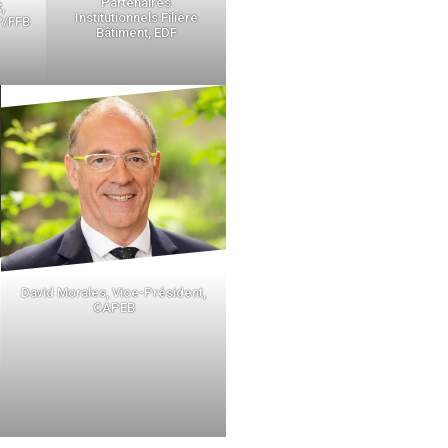
Partenaires
,
Institutionnels Filière
P/FFB
Bâtiment, EDF
David Morales, Vice-Président,
CAPEB