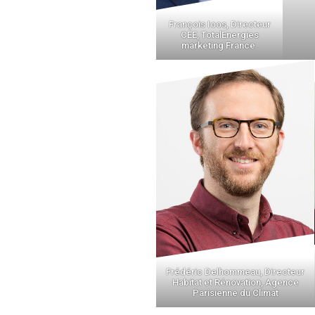
François Ioos, Directeur
CEE, TotalEnergies
marketing France
Frédéric Delhommeau, Directeur
Habitat et Rénovation, Agence
Parisienne du Climat