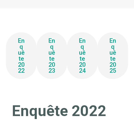
En
En
En
En
q
q
q
q
uê
uê
uê
uê
te
te
te
te
20
20
20
20
22
23
24
25
Enquête 2022