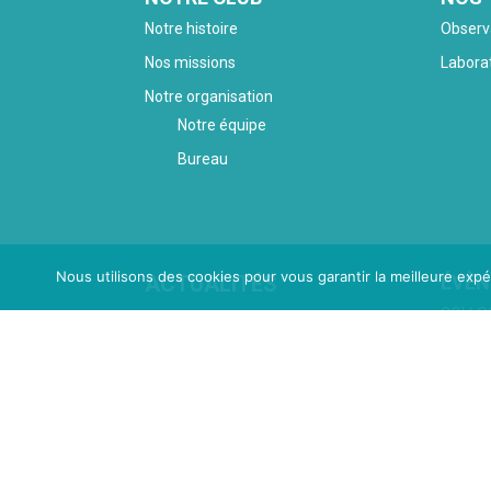
Notre histoire
Observ
Nos missions
Laborat
Notre organisation
Notre équipe
Bureau
Nous utilisons des cookies pour vous garantir la meilleure expé
ACTUALITÉS
ÉVÈ
COLLO
RÉENC
NOS ES
Re
Re
LES R
DU CL