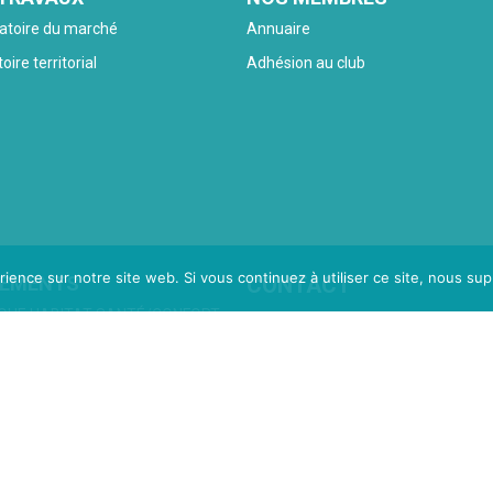
atoire du marché
Annuaire
oire territorial
Adhésion au club
rience sur notre site web. Si vous continuez à utiliser ce site, nous su
NEMENTS
CONTACT
QUE HABITAT SANTÉ/CONFORT
HANTONS
PACES DE VIE
play – 2èmes Assises
play – Rencontre d’experts
ENCONTRES
UB