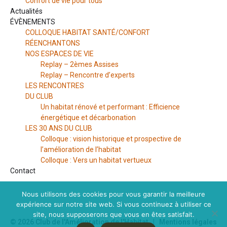
Confort de vie pour tous
Actualités
ÉVÈNEMENTS
COLLOQUE HABITAT SANTÉ/CONFORT
RÉENCHANTONS
NOS ESPACES DE VIE
Replay – 2èmes Assises
Replay – Rencontre d’experts
LES RENCONTRES
DU CLUB
Un habitat rénové et performant : Efficience
énergétique et décarbonation
LES 30 ANS DU CLUB
Colloque : vision historique et prospective de
l’amélioration de l’habitat
Colloque : Vers un habitat vertueux
Contact
Nous utilisons des cookies pour vous garantir la meilleure
expérience sur notre site web. Si vous continuez à utiliser ce
site, nous supposerons que vous en êtes satisfait.
© 2026
Club de l'Amélioration de l'Habitat
|
Mentions légales